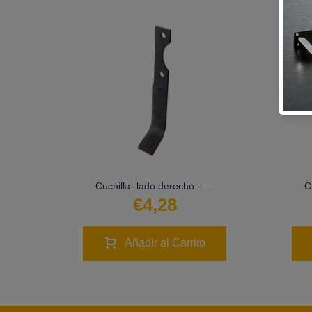
-CUR-1243
Cuchilla- lado derecho - LS02-CUR-0050
€4,28
Añadir al Carrito