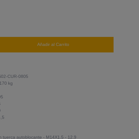
Añadir al Carrito
S02-CUR-0805
170 kg
05
6
0
,5
on tuerca autoblocante - M14X1,5 - 12,9