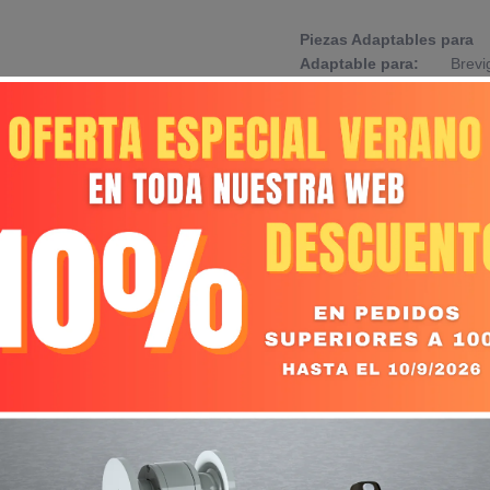
Piezas Adaptables para
Adaptable para:
Brevig
Referencia Original:
30329
Marca Original:
Breviglieri
S