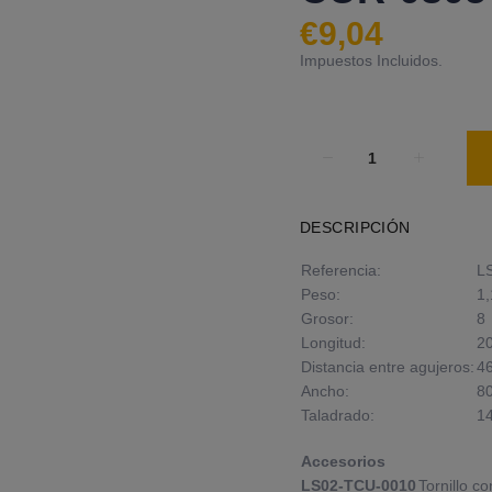
€9,04
Impuestos Incluidos.
DESCRIPCIÓN
Referencia:
L
Peso:
1,
Grosor:
8
Longitud:
2
Distancia entre agujeros:
4
Ancho:
8
Taladrado:
14
Accesorios
LS02-TCU-0010
Tornillo c