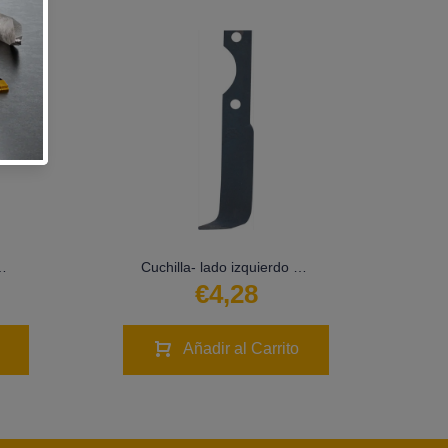
erdo - LS02-CUR-0533
Cuchilla- lado izquierdo - LS02-CUR-0049
€4,28
Añadir al Carrito