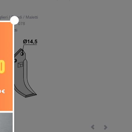
lieri / Dondi / Maletti
S | 0500 078
 | Maletti