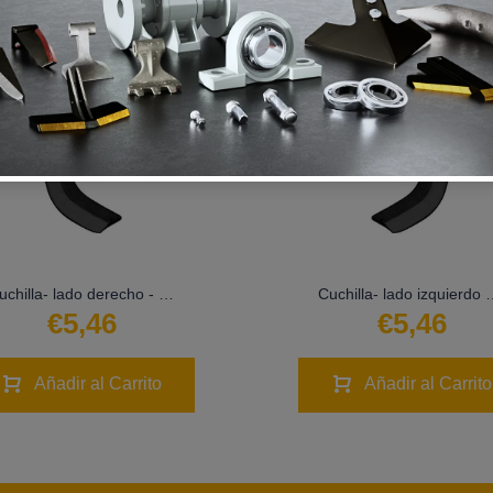
Cuchilla- lado derecho - LS02-CUR-0534
Cuchilla- lado izqui
€5,46
€5,46
Añadir al Carrito
Añadir al Carrito