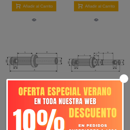
Añadir al Carrito
Añadir al Carrito
Rótula soldar para barra inferior - LS13-RSB-004
Rótula soldar para barra inferior - LS13-RSB-003
€5,69
€4,71
Añadir al Carrito
Añadir al Carrito