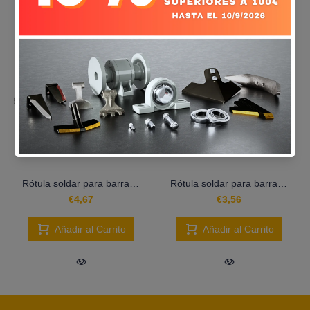
Rótula soldar para barra inferior - LS13-RSB-002
Rótula soldar para barra inferior - LS13-RSB-001
€4,67
€3,56
Añadir al Carrito
Añadir al Carrito