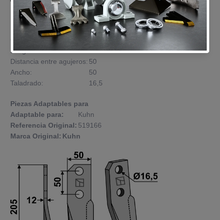
Referencia:
LS02-CUR-0721
Peso:
0,800 kg
Grosor:
12
Longitud:
205
Distancia entre agujeros:
50
Ancho:
50
Taladrado:
16,5
Piezas Adaptables para
Adaptable para:
Kuhn
Referencia Original:
519166
Marca Original:
Kuhn