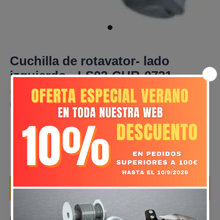
Cuchilla de rotavator- lado
izquierdo - LS02-CUR-0721
€6,41
Impuestos Incluidos.
Añadir al Carrito
DESCRIPCIÓN