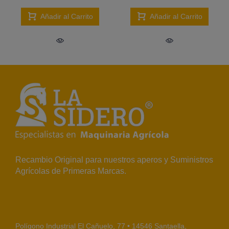
Añadir al Carrito
Añadir al Carrito
Recambio Original para nuestros aperos y Suministros
Agrícolas de Primeras Marcas.
Polígono Industrial El Cañuelo, 77 • 14546 Santaella,