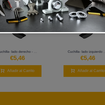
Cuchilla- lado derecho - LS02-CUR-0534
Cuchilla- lado izqui
€5,46
€5,46
Añadir al Carrito
Añadir al Carrito