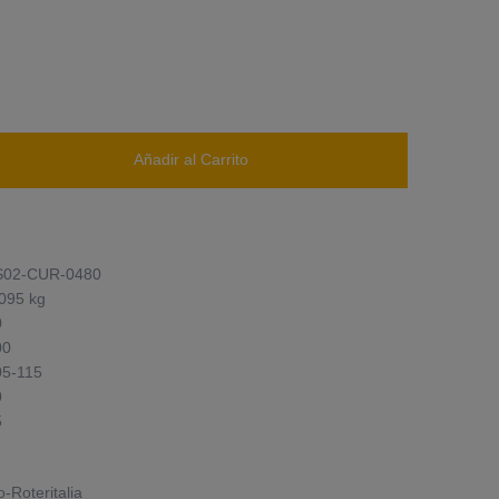
Añadir al Carrito
S02-CUR-0480
095 kg
0
00
05-115
0
5
o-Roteritalia