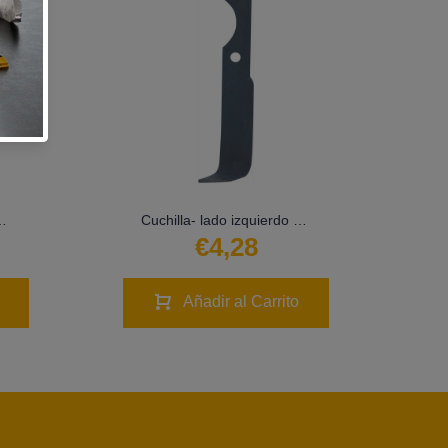
erdo - LS02-CUR-0533
Cuchilla- lado izquierdo - LS02-CUR-0049
€4,28
Añadir al Carrito