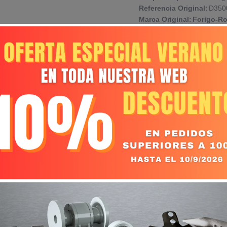
Referencia Original:
D350
Marca Original:
Forigo-Rot
S