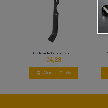
-CUR-1243
Cuchilla- lado derecho - LS02-CUR-0050
€4,28
Añadir al Carrito