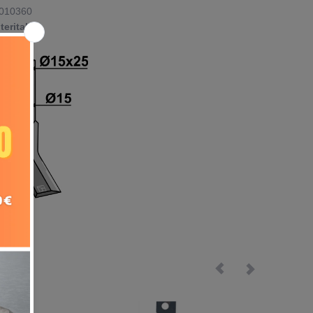
010360
eritalia